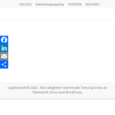
Hoppa
OM OSS
Rekryteringsuppdrag
NYHETER
KONTAKT
till
innehåll
F
a
L
c
i
E
e
n
m
D
b
k
a
e
Upphovsrätt © 2026
. Alla rättigheter reserverade.Tema
Spacious
av
o
e
i
l
ThemeGrill. Drivs med
WordPress
.
o
d
l
a
k
I
n